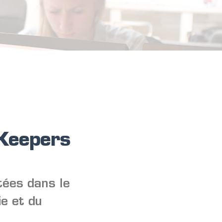
Keepers
tées dans le
ie et du