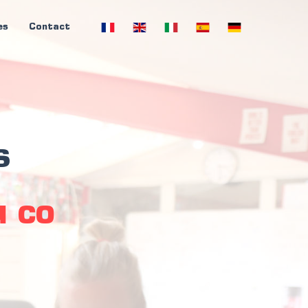
es
Contact
s
commun