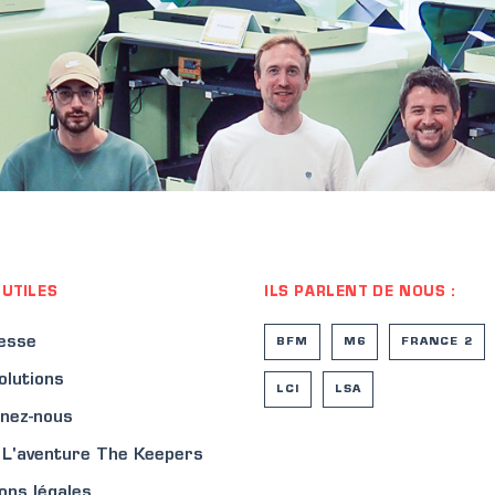
 UTILES
ILS PARLENT DE NOUS :
resse
BFM
M6
FRANCE 2
olutions
LCI
LSA
gnez-nous
: L'aventure The Keepers
ons légales