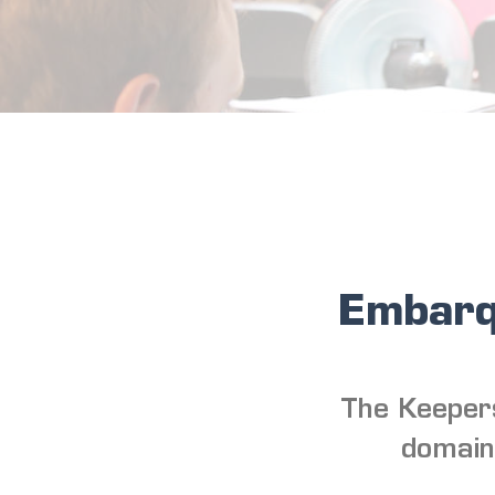
Embarq
The Keepers
domaine