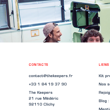
CONTACTS
LIENS
contact@thekeepers.fr
Kit p
+33 1 84 19 37 90
Nos s
The Keepers
Rejoi
21 rue Médéric
Blog 
92110 Clichy
Menti