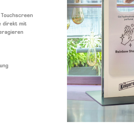
m Touchscreen
 direkt mit
eragieren
dung