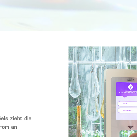
E
ls zieht die
trom an