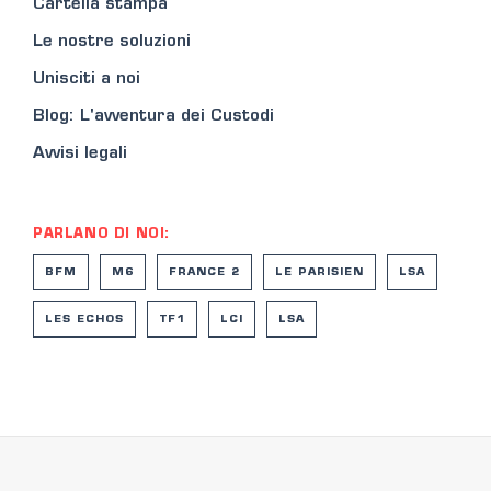
Cartella stampa
Le nostre soluzioni
Unisciti a noi
Blog: L'avventura dei Custodi
Avvisi legali
PARLANO DI NOI:
BFM
M6
FRANCE 2
LE PARISIEN
LSA
LES ECHOS
TF1
LCI
LSA